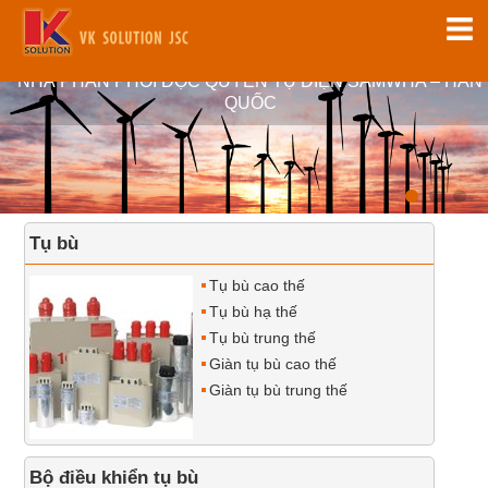
NHÀ PHÂN PHỐI ĐỘC QUYỀN TỤ ĐIỆN SAMWHA – HÀN
QUỐC
Tụ bù
Tụ bù cao thế
Tụ bù hạ thế
Tụ bù trung thế
Giàn tụ bù cao thế
Giàn tụ bù trung thế
Bộ điều khiển tụ bù